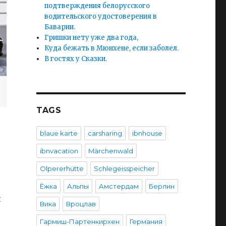
подтверждения белорусского
водительского удостоверения в
Баварии.
Гришки нету уже два года,
Куда бежать в Мюнхене, если заболел.
В гостях у Сказки.
TAGS
blaue karte
carsharing
ibnhouse
ibnvacation
Märchenwald
Olpererhütte
Schlegeisspeicher
Ёжка
Альпы
Амстердам
Берлин
и
Вика
Вроцлав
я
Гармиш-Партенкирхен
Германия