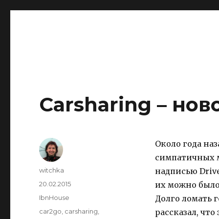
IBNHouse
Ибны
Carsharing – нов
Около года на
симпатичных м
Author
witchka
надписью Driv
Posted
20.02.2015
их можно было
on
Categories
IbnHouse
Долго ломать г
Tags
car2go
,
carsharing
,
рассказал, что