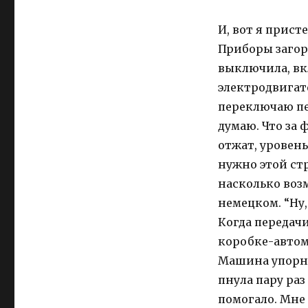
И, вот я прист
Приборы загоре
выключила, вк
электродвигате
переключаю пер
думаю. Что за 
отжат, уровень
нужно этой ст
насколько воз
немецком. “Ну,
Когда передачи
коробке-автома
Машина упорно 
пнула пару ра
помогало. Мне 