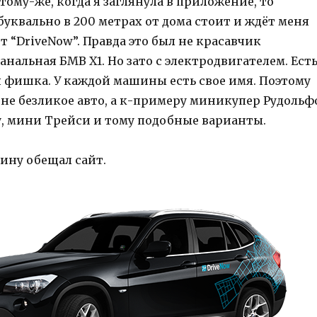
К тому-же, когда я заглянула в приложение, то
 буквально в 200 метрах от дома стоит и ждёт меня
 “DriveNow”. Правда это был не красавчик
анальная БМВ Х1. Но зато с электродвигателем. Ест
 фишка. У каждой машины есть свое имя. Поэтому
не безликое авто, а к-примеру миникупер Рудольф
у, мини Трейси и тому подобные варианты.
ину обещал сайт.