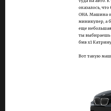
туда на авто. 
оказалось, что
ОНА. Машина от
миникупер, а б
еще небольшая
ты выбираешь 
бмв х1 Катрин
Вот такую маш