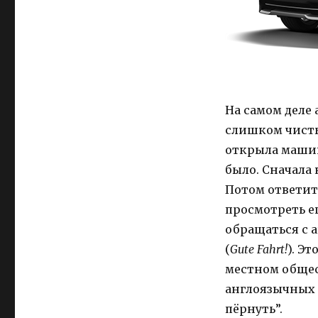
На самом деле
слишком чисты
открыла машину
было. Сначала
Потом ответит
просмотреть е
обращаться с 
(
Gute Fahrt!
). Э
местном общес
англоязычных 
пёрнуть”.