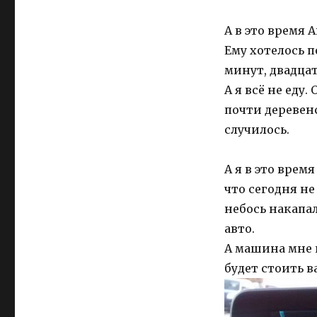
А в это время 
Ему хотелось п
минут, двадцат
А я всё не еду
почти деревенс
случилось.
А я в это врем
что сегодня не
небось накапа
авто.
А машина мне 
будет стоить ва