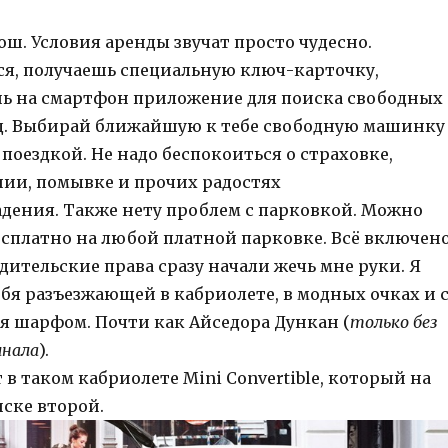
ош. Условия аренды звучат просто чудесно.
я, получаешь специальную ключ-карточку,
ь на смартфон приложение для поиска свободных
ед. Выбирай ближайшую к тебе свободную машинку
поездкой. Не надо беспокоиться о страховке,
ии, помывке и прочих радостях
дения. Также нету проблем с парковкой. Можно
есплатно на любой платной парковке. Всё включено
ительские права сразу начали жечь мне руки. Я
бя разъезжающей в кабриолете, в модных очках и 
 шарфом. Почти как Айседора Дункан (
только без
инала
).
 в таком кабриолете Mini Convertible, который на
иске второй.