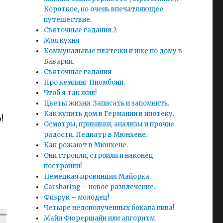
Короткое, но очень впечатляющее
путешествие.
Святочные гадания 2
Моя кухня
Коммунальные платежи и иже по дому в
Баварии.
Святочные гадания
Про кемпинг Пиомбони.
Чтоб я так жил!
Цветы жизни. Записать и запомнить.
Как купить дом в Германии в ипотеку.
!
Осмотры, прививки, анализы и прочие
радости. Педиатр в Мюнхене.
Как рожают в Мюнхене.
с
Они строили, строили и наконец
построили!
Немецкая провинция Майорка.
Carsharing – новое развлечение.
Физрук – молодец!
Четыре недополученных бокала пива!
Майн Фюрершайн или алгоритм