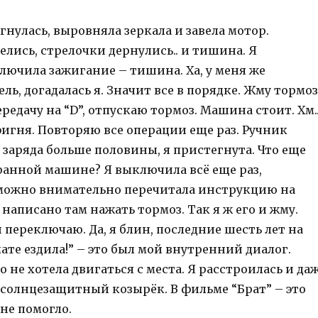
егнулась, выровняла зеркала и завела мотор.
лись, стрелочки дернулись.. и тишина. Я
лючила зажигание – тишина. Ха, у меня же
ль, догадалась я. Значит все в порядке. Жму тормоз
едачу на “D”, отпускаю тормоз. Машина стоит. Хм.
фигня. Повторяю все операции еще раз. Ручник
 заряда больше половины, я пристегнута. Что еще
ранной машине? Я выключила всё еще раз,
можно внимательно перечитала инструкцию на
 написано там нажать тормоз. Так я ж его и жму.
 переключаю. Да, я блин, последние шесть лет на
те ездила!” – это был мой внутренний диалог.
не хотела двигаться с места. Я расстроилась и да
з солнцезащитный козырёк. В фильме “Брат” – это
не помогло.