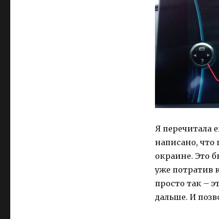
Я перечитала е
написано, что
окраине. Это б
уже потратив к
просто так – э
дальше. И поз