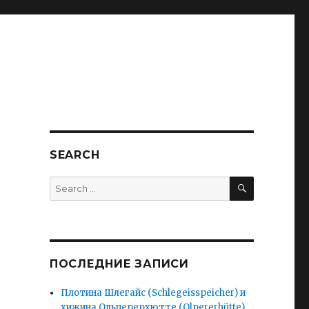
SEARCH
SEARCH
Search
for:
ПОСЛЕДНИЕ ЗАПИСИ
Плотина Шлегайс (Schlegeisspeicher) и
хижина Ольперерхютте (Olpererhütte).