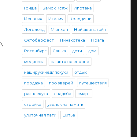
Гриша
Замок Ксяж
Ипотека
Испания
Италия
Колодищи
ь
Леголенд
Мюнхен
Нойшванштайн
Октоберфест
Пинакотека
Прага
о,
Ротенбург
Сашка
дети
дом
медицина
на авто по европе
наширукинедляскуки
отдых
продажа
про зверей
путешествия
развлекуха
свадьба
смарт
стройка
узелок на память
улиточная пати
шитье