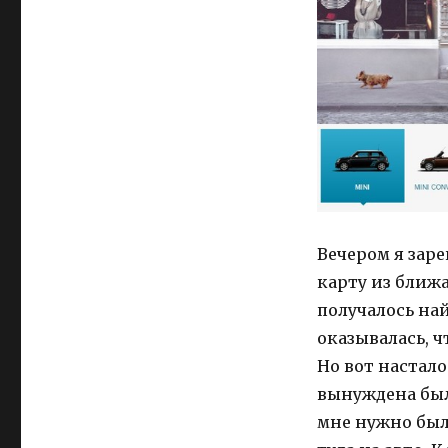
Вечером я заре
карту из ближа
получалось най
оказывалась, 
Но вот настал
вынуждена был
мне нужно был