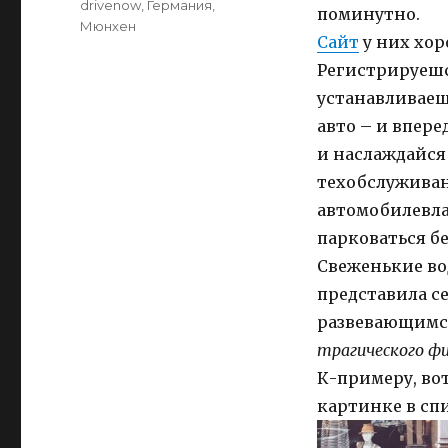
drivenow
,
Германия
,
поминутно.
Мюнхен
Сайт
у них хор
Регистрируешс
устанавливаеш
авто – и впер
и наслаждайся 
техобслуживан
автомобилевла
парковаться б
Свеженькие вод
представила се
развевающимся
трагического ф
К-примеру, вот
картинке в сп