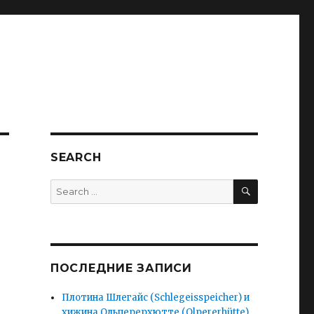
SEARCH
SEARCH
Search
for:
ПОСЛЕДНИЕ ЗАПИСИ
Плотина Шлегайс (Schlegeisspeicher) и
хижина Ольперерхютте (Olpererhütte).