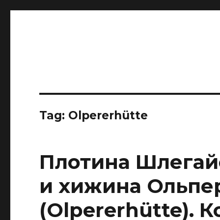
IBNHouse
Ибны
Tag:
Olpererhütte
Плотина Шлегайс
и хижина Ольпе
(Olpererhütte). 