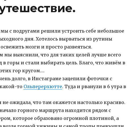
утешествие.
, мы с подругами решили устроить себе небольшое
ыходного дня. Хотелось вырваться из рутины
освежить мозги и просто развеяться.
 мы выяснили, что для таких целей лучше всего
 в горы и стали выбирать цель. Благо, что живём в
 этих гор кругом….
чень долго, в Инстаграме зацепили фоточки с
 какой-то
Ольперерхютте
. Туда и рванули в 6 утра в
я не ожидала, что там окажется настолько красиво.
 начало горного маршрута находится рядом с
ром, которое образовано огромной плотиной, а
а возле горной хижины и самой тропы превзошли