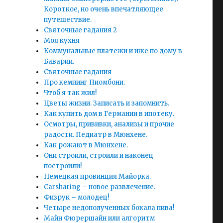
Короткое, но очень впечатляющее
путешествие.
Святочные гадания 2
Моя кухня
Коммунальные платежи и иже по дому в
Баварии.
Святочные гадания
Про кемпинг Пиомбони.
Чтоб я так жил!
Цветы жизни. Записать и запомнить.
Как купить дом в Германии в ипотеку.
Осмотры, прививки, анализы и прочие
радости. Педиатр в Мюнхене.
Как рожают в Мюнхене.
Они строили, строили и наконец
построили!
Немецкая провинция Майорка.
Carsharing – новое развлечение.
Физрук – молодец!
Четыре недополученных бокала пива!
Майн Фюрершайн или алгоритм