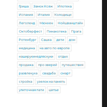
Гриша
Замок Ксяж
Ипотека
Испания
Италия
Колодищи
Леголенд
Мюнхен
Нойшванштайн
Октоберфест
Пинакотека
Прага
Ротенбург
Сашка
дети
дом
медицина
на авто по европе
наширукинедляскуки
отдых
продажа
про зверей
путешествия
развлекуха
свадьба
смарт
стройка
узелок на память
улиточная пати
шитье