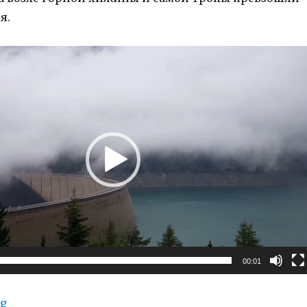
я.
00:01
“Плотина Шлегайс (Schlegeisspeicher) и хижина О
ng