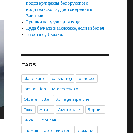
подтверждения белорусского
водительского удостоверения в
Баварии.
Гришки нету уже два года,
Куда бежать в Мюнхене, если заболел.
В гостях у Сказки.
TAGS
blaue karte
carsharing
ibnhouse
ibnvacation
Märchenwald
Olpererhütte
Schlegeisspeicher
Ёжка
Альпы
Амстердам
Берлин
Вика
Вроцлав
льперерхютте (Olpererhütte). Короткое, но очень в
Гармиш-Партенкирхен
Германия