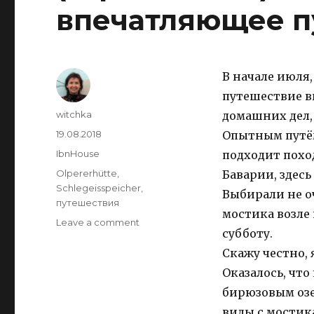
впечатляющее п
В начале июля
путешествие в
Author
witchka
домашних дел, 
Posted
19.08.2018
Опытным путём
on
Categories
IbnHouse
подходит поход
Tags
Olpererhütte
,
Баварии, здесь
Schlegeisspeicher
,
Выбирали не о
путешествия
мостика возле
on
Leave a comment
субботу.
Плотина
Шлегайс
Скажу честно, 
(Schlegeisspeicher)
Оказалось, что
и
бирюзовым озе
хижина
Ольперерхютте
виды с мостик