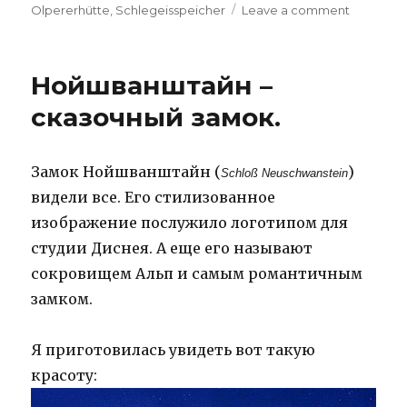
on
on
Olpererhütte
,
Schlegeisspeicher
Leave a comment
Плотина
Шлегайс
(Schlegei
Нойшванштайн –
и
хижина
сказочный замок.
Ольпере
(Olpererh
Короткое
Замок Нойшванштайн (
)
Schloß Neuschwanstein
но
видели все. Его стилизованное
очень
впечатл
изображение послужило логотипом для
путешест
студии Диснея. А еще его называют
сокровищем Альп и самым романтичным
замком.
Я приготовилась увидеть вот такую
красоту: