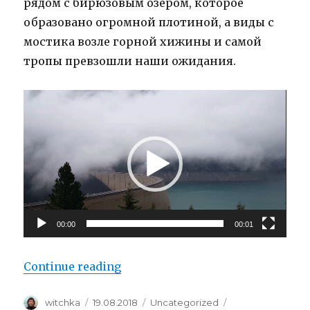
рядом с бирюзовым озером, которое
образовано огромной плотиной, а виды с
мостика возле горной хижины и самой
тропы превзошли наши ожидания.
Video
Player
00:00
00:01
“Плотина Шлегайс (Schlegeissp
Continue reading
Author
Posted
Categories
Tags
witchka
19.08.2018
Uncategorized