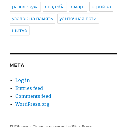
развлекуха
свадьба
смарт
стройка
узелок на память
улиточная пати
шитье
META
Log in
Entries feed
Comments feed
WordPress.org
IBNHouse
Proudly powered by WordPress