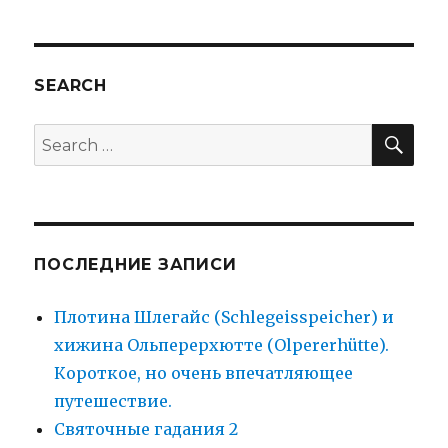
2010
или
“галопом
по
SEARCH
европам”
SEA
Search
for:
ПОСЛЕДНИЕ ЗАПИСИ
Плотина Шлегайс (Schlegeisspeicher) и
хижина Ольперерхютте (Olpererhütte).
Короткое, но очень впечатляющее
путешествие.
Святочные гадания 2