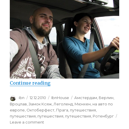
“Евротрип 2010 или “галопом п
Continue reading
Author
Posted
Categories
Tags
ibn
12.12.2010
IbnHouse
Амстердам
,
Берлин
,
on
Вроцлав
,
Замок Ксяж
,
Леголенд
,
Мюнхен
,
на авто по
европе
,
Октоберфест
,
Прага
,
путешествия
,
путешествия
,
путешествия
,
путешествия
,
Ротенбург
on
Leave a comment
Евротрип