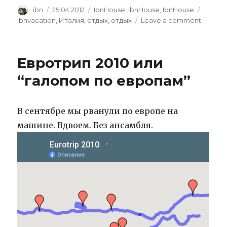
Author
Posted
Categories
Tags
ibn
25.04.2012
IbnHouse
,
IbnHouse
,
IbnHouse
on
on
ibnvacation
,
Италия
,
отдых
,
отдых
Leave a comment
Кто
ж
так
Евротрип 2010 или
строит?
“галопом по европам”
В сентябре мы рванули по европе на
машине. Вдвоем. Без ансамбля.