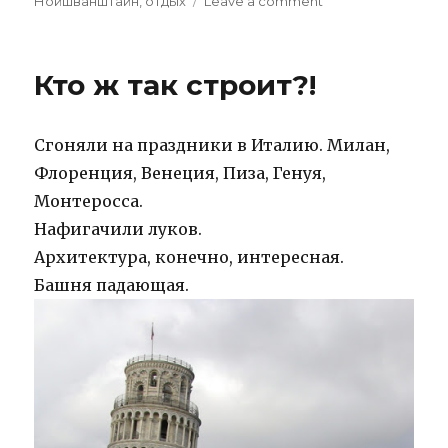
on
on
Нойшванштайн
,
отдых
Leave a comment
Нойшванштайн
–
сказочный
Кто ж так строит?!
замок.
Сгоняли на праздники в Италию. Милан,
Флоренция, Венеция, Пиза, Генуя,
Монтеросса.
Нафигачили луков.
Архитектура, конечно, интересная.
Башня падающая.