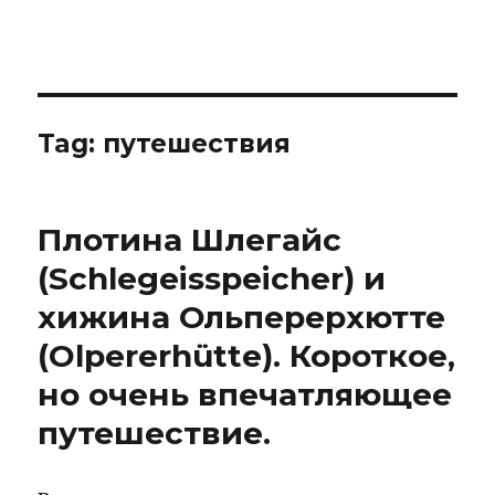
IBNHouse
Tag:
путешествия
Плотина Шлегайс
(Schlegeisspeicher) и
хижина Ольперерхютте
(Olpererhütte). Короткое,
но очень впечатляющее
путешествие.