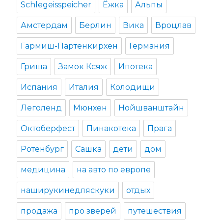
Schlegeisspeicher
Ёжка
Альпы
Амстердам
Берлин
Вика
Вроцлав
Гармиш-Партенкирхен
Германия
Гриша
Замок Ксяж
Ипотека
Испания
Италия
Колодищи
Леголенд
Мюнхен
Нойшванштайн
Октоберфест
Пинакотека
Прага
Ротенбург
Сашка
дети
дом
медицина
на авто по европе
наширукинедляскуки
отдых
продажа
про зверей
путешествия