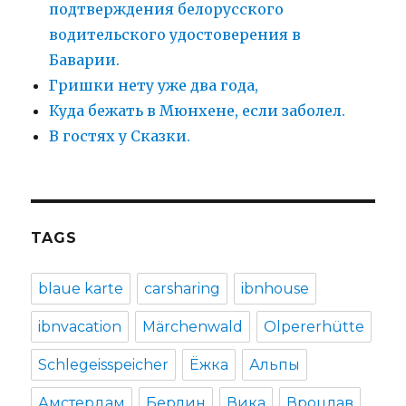
подтверждения белорусского
водительского удостоверения в
Баварии.
Гришки нету уже два года,
Куда бежать в Мюнхене, если заболел.
В гостях у Сказки.
TAGS
blaue karte
carsharing
ibnhouse
ibnvacation
Märchenwald
Olpererhütte
Schlegeisspeicher
Ёжка
Альпы
Амстердам
Берлин
Вика
Вроцлав