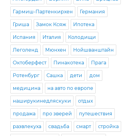
Гармиш-Партенкирхен
Германия
Гриша
Замок Ксяж
Ипотека
Испания
Италия
Колодищи
Леголенд
Мюнхен
Нойшванштайн
Октоберфест
Пинакотека
Прага
Ротенбург
Сашка
дети
дом
медицина
на авто по европе
наширукинедляскуки
отдых
продажа
про зверей
путешествия
развлекуха
свадьба
смарт
стройка