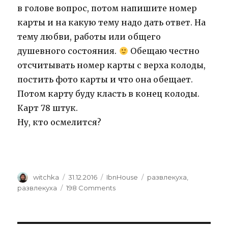
в голове вопрос, потом напишите номер
карты и на какую тему надо дать ответ. На
тему любви, работы или общего
душевного состояния.
Обещаю честно
отсчитывать номер карты с верха колоды,
постить фото карты и что она обещает.
Потом карту буду класть в конец колоды.
Карт 78 штук.
Ну, кто осмелится?
Author
Posted
Categories
Tags
witchka
31.12.2016
IbnHouse
развлекуха
,
on
on
развлекуха
198 Comments
Святочные
гадания