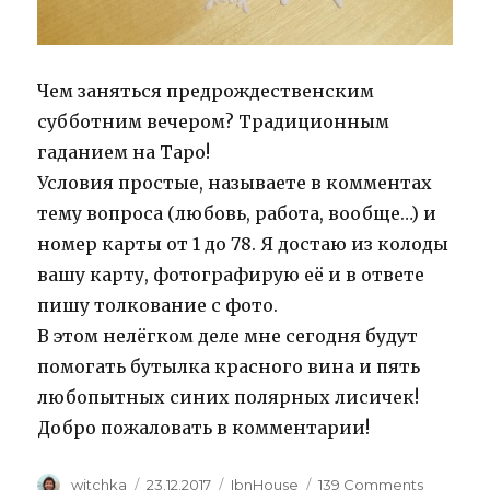
Чем заняться предрождественским
субботним вечером? Традиционным
гаданием на Таро!
Условия простые, называете в комментах
тему вопроса (любовь, работа, вообще…) и
номер карты от 1 до 78. Я достаю из колоды
вашу карту, фотографирую её и в ответе
пишу толкование с фото.
В этом нелёгком деле мне сегодня будут
помогать бутылка красного вина и пять
любопытных синих полярных лисичек!
Добро пожаловать в комментарии!
Author
Posted
Categories
on
witchka
23.12.2017
IbnHouse
139 Comments