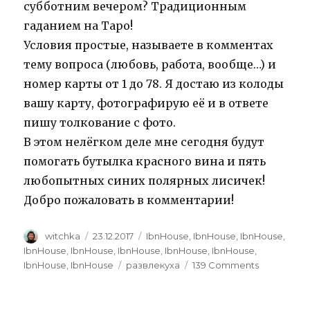
субботним вечером? Традиционным
гаданием на Таро!
Условия простые, называете в комментах
тему вопроса (любовь, работа, вообще…) и
номер карты от 1 до 78. Я достаю из колоды
вашу карту, фотографирую её и в ответе
пишу толкование с фото.
В этом нелёгком деле мне сегодня будут
помогать бутылка красного вина и пять
любопытных синих полярных лисичек!
Добро пожаловать в комментарии!
Author
Posted
Categories
witchka
23.12.2017
IbnHouse
,
IbnHouse
,
IbnHouse
,
on
IbnHouse
,
IbnHouse
,
IbnHouse
,
IbnHouse
,
IbnHouse
,
Tags
on
IbnHouse
,
IbnHouse
развлекуха
139 Comments
Святочны
гадания
2