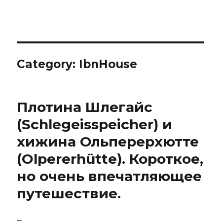
IBNHouse
Category:
IbnHouse
Плотина Шлегайс
(Schlegeisspeicher) и
хижина Ольперерхютте
(Olpererhütte). Короткое,
но очень впечатляющее
путешествие.