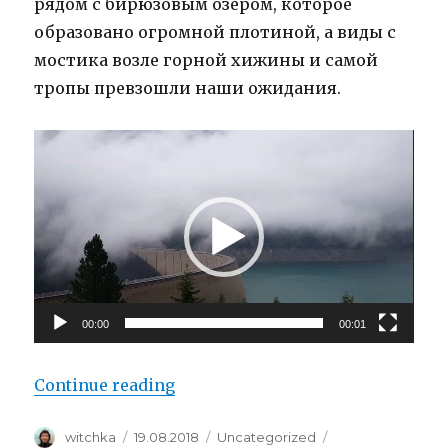
рядом с бирюзовым озером, которое
образовано огромной плотиной, а виды с
мостика возле горной хижины и самой
тропы превзошли наши ожидания.
Video
Player
00:00
00:01
“Плотина Шлегайс (Schlegeissp
Continue reading
Author
Posted
Categories
Tags
witchka
19.08.2018
Uncategorized