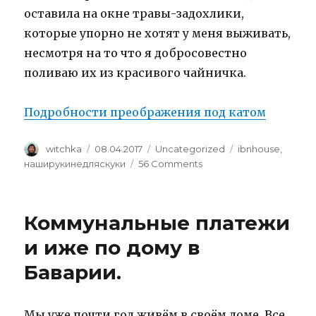
оставила на окне травы-задохлики,
которые упорно не хотят у меня выживать,
несмотря на то что я добросовестно
поливаю их из красивого чайничка.
Подробности преображения под катом
Author
Posted
Categories
Tags
witchka
08.04.2017
Uncategorized
ibnhouse
,
on
on
наширукинедляскуки
56 Comments
Моя
кухня
Коммунальные платежи
и иже по дому в
Баварии.
Мы уже почти год живём в своём доме. Все