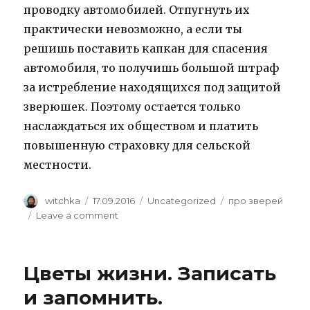
проводку автомобилей. Отпугнуть их
практически невозможно, а если ты
решишь поставить капкан для спасения
автомобиля, то получишь большой штраф
за истребление находящихся под защитой
зверюшек. Поэтому остается только
наслаждаться их обществом и платить
повышенную страховку для сельской
местности.
Author
Posted
Categories
Tags
witchka
17.09.2016
Uncategorized
про зверей
on
on
Leave a comment
Чтоб
я
так
Цветы жизни. Записать
жил!
и запомнить.