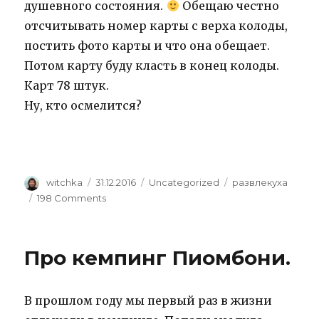
душевного состояния.
Обещаю честно
отсчитывать номер карты с верха колоды,
постить фото карты и что она обещает.
Потом карту буду класть в конец колоды.
Карт 78 штук.
Ну, кто осмелится?
Author
Posted
Categories
Tags
witchka
31.12.2016
Uncategorized
развлекуха
on
on
198 Comments
Святочные
гадания
Про кемпинг Пиомбони.
В прошлом году мы первый раз в жизни