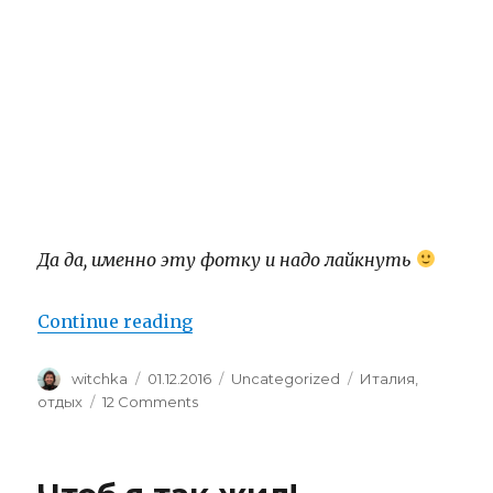
Да да, именно эту фотку и надо лайкнуть
“Про кемпинг Пиомбони.”
Continue reading
Author
Posted
Categories
Tags
witchka
01.12.2016
Uncategorized
Италия
,
on
on
отдых
12 Comments
Про
кемпинг
Пиомбони.