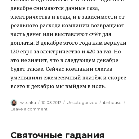
декабре снимаются данные газа,
электричества и воды, и в зависимости от
реального расхода компании возвращают
часть денег или выставляют счёт для
доплаты. В декабре этого года нам вернули
120 евро за электричество и 420 за газ. Но
это не значит, что в следующем декабре
будет также. Сейчас компании слегка
уменьшили ежемесячный платёж и скорее
всего к декабрю мы выйдем в ноль.
Author
Posted
Categories
Tags
witchka
10.03.2017
Uncategorized
ibnhouse
on
on
Leave a comment
Коммунальные
платежи
и
Святочные гадания
иже