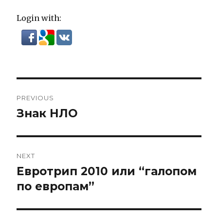
Login with:
Post
PREVIOUS
navigation
Знак НЛО
Previous
post:
NEXT
Евротрип 2010 или “галопом
Next
post:
по европам”