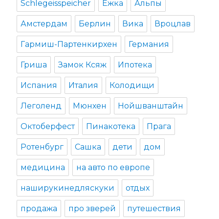
Schlegeisspeicher
Ёжка
Альпы
Амстердам
Берлин
Вика
Вроцлав
Гармиш-Партенкирхен
Германия
Гриша
Замок Ксяж
Ипотека
Испания
Италия
Колодищи
Леголенд
Мюнхен
Нойшванштайн
Октоберфест
Пинакотека
Прага
Ротенбург
Сашка
дети
дом
медицина
на авто по европе
наширукинедляскуки
отдых
продажа
про зверей
путешествия