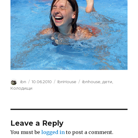
Author
Posted
Categories
Tags
ibn
10.06.2010
IbnHouse
ibnhouse
,
дети
,
on
Колодищи
Leave a Reply
You must be
logged in
to post a comment.