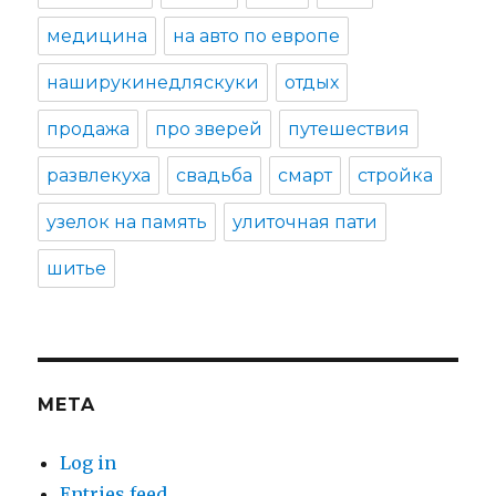
медицина
на авто по европе
наширукинедляскуки
отдых
продажа
про зверей
путешествия
развлекуха
свадьба
смарт
стройка
узелок на память
улиточная пати
шитье
META
Log in
Entries feed