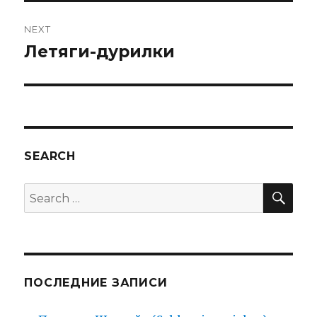
NEXT
Летяги-дурилки
Next
post:
SEARCH
SEA
Search
for:
ПОСЛЕДНИЕ ЗАПИСИ