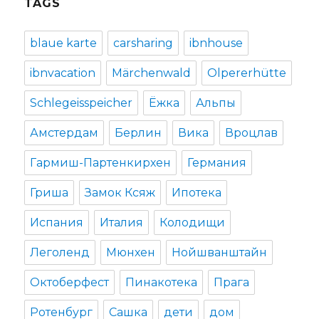
TAGS
blaue karte
carsharing
ibnhouse
ibnvacation
Märchenwald
Olpererhütte
Schlegeisspeicher
Ёжка
Альпы
Амстердам
Берлин
Вика
Вроцлав
Гармиш-Партенкирхен
Германия
Гриша
Замок Ксяж
Ипотека
Испания
Италия
Колодищи
Леголенд
Мюнхен
Нойшванштайн
Октоберфест
Пинакотека
Прага
Ротенбург
Сашка
дети
дом