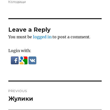
on
Колодищи
Leave a Reply
You must be
logged in
to post a comment.
Login with:
Post
PREVIOUS
navigation
Жулики
Previous
post: