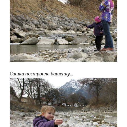
Сашка построила башенку…