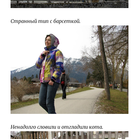
Странный тип с барсеткой.
Ненадолго словили и отгладили кота.